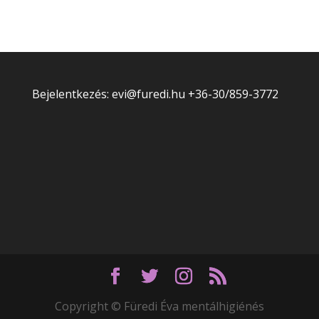
Bejelentkezés: evi@furedi.hu +36-30/859-3772
Copyright © Füredi Éva mentálhigiénés