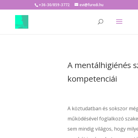
+36-30/859-3772
evi@furedi.hu
A mentálhigiénés 
kompetenciái
A köztudatban és sokszor még
működésével foglalkozó szak
sem mindig világos, hogy mily