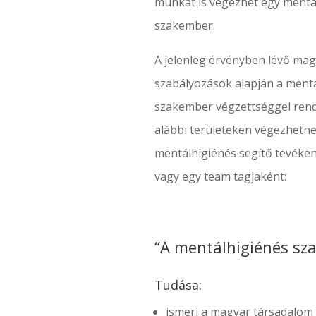
munkát is végezhet egy mentá
szakember.
A jelenleg érvényben lévő ma
szabályozások alapján a ment
szakember végzettséggel ren
alábbi területeken végezhet
mentálhigiénés segítő tevéke
vagy egy team tagjaként:
“A mentálhigiénés sz
Tudása:
ismeri a magyar társadalom