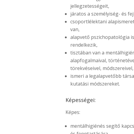
jellegzetességeit,
járatos a személyiség- és fe
csoportlélektani alapismere
van,
alapvető pszichopatológia i
rendelkezik,
tisztában van a mentálhigié
alapfogalmaival, történetéve
törekvéseivel, módszereivel,
ismeri a legalapvetőbb tár
kutatási módszereket.
Képességei:
Képes:
mentálhigiénés segítő kapcs
és fenntartására,