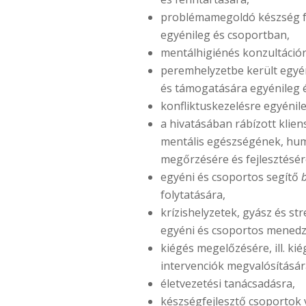
problémamegoldó készség f
egyénileg és csoportban,
mentálhigiénés konzultációr
peremhelyzetbe került egyé
és támogatására egyénileg 
konfliktuskezelésre egyénil
a hivatásában rábízott klien
mentális egészségének, hu
megőrzésére és fejlesztésér
egyéni és csoportos segítő
folytatására,
krízishelyzetek, gyász és st
egyéni és csoportos menedz
kiégés megelőzésére, ill. ki
intervenciók megvalósításár
életvezetési tanácsadásra,
készségfejlesztő csoportok 