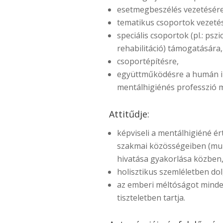
esetmegbeszélés vezetésére
tematikus csoportok vezeté
speciális csoportok (pl.: pszic
rehabilitáció) támogatására,
csoportépítésre,
együttműködésre a humán i
mentálhigiénés professzió 
Attitűdje:
képviseli a mentálhigiéné ért
szakmai közösségeiben (mu
hivatása gyakorlása közben
holisztikus szemléletben dol
az emberi méltóságot minde
tiszteletben tartja.