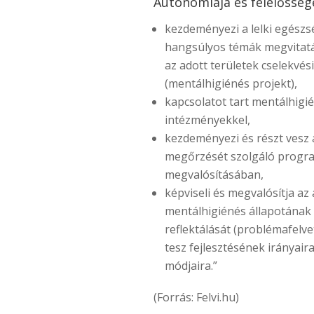
Autonómiája és felelősség
kezdeményezi a lelki egész
hangsúlyos témák megvitatá
az adott területek cselekvés
(mentálhigiénés projekt),
kapcsolatot tart mentálhigi
intézményekkel,
kezdeményezi és részt vesz
megőrzését szolgáló progr
megvalósításában,
képviseli és megvalósítja az
mentálhigiénés állapotának
reflektálását (problémafelvet
tesz fejlesztésének irányair
módjaira.”
(Forrás: Felvi.hu)